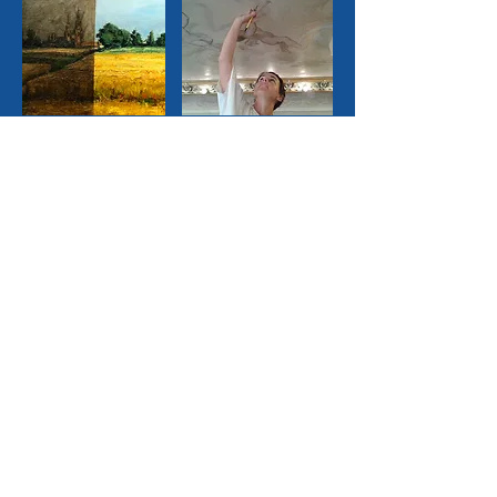
Atelier Boisoleil Restauration
Sandrine Kirschten
4 avenue des freres Olivier
06600 Antibes, France
+33 06 12 23 53 03
boisoleil06@orange.fr
NUMERO de SIRET:
439311218